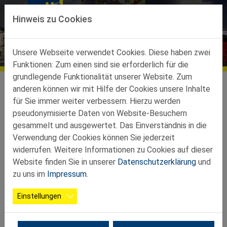
Direkt zur Hauptnavigation springen
Direkt zum Inhalt springen
Hinweis zu Cookies
Termine
Unsere Webseite verwendet Cookies. Diese haben zwei
Funktionen: Zum einen sind sie erforderlich für die
grundlegende Funktionalität unserer Website. Zum
Teilbezirke
Teilbezirk Wolkersdorf
Termine
anderen können wir mit Hilfe der Cookies unsere Inhalte
für Sie immer weiter verbessern. Hierzu werden
Es gibt keine Veranstaltungen in der aktuellen Ansicht.
pseudonymisierte Daten von Website-Besuchern
gesammelt und ausgewertet. Das Einverständnis in die
Verwendung der Cookies können Sie jederzeit
widerrufen. Weitere Informationen zu Cookies auf dieser
Website finden Sie in unserer
Datenschutzerklärung
und
zu uns im
Impressum
.
Einstellungen