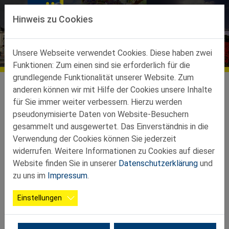
Direkt zur Hauptnavigation springen
Direkt zum Inhalt springen
OG Ottenthal
Hinweis zu Cookies
Unsere Webseite verwendet Cookies. Diese haben zwei
Funktionen: Zum einen sind sie erforderlich für die
grundlegende Funktionalität unserer Website. Zum
Ortsgruppen
Ortsgruppen Teilbez. Poysdorf
Ottenthal
anderen können wir mit Hilfe der Cookies unsere Inhalte
für Sie immer weiter verbessern. Hierzu werden
pseudonymisierte Daten von Website-Besuchern
gesammelt und ausgewertet. Das Einverständnis in die
OG Ottenthal - Geburtstagsfeier
Verwendung der Cookies können Sie jederzeit
widerrufen. Weitere Informationen zu Cookies auf dieser
Website finden Sie in unserer
Datenschutzerklärung
und
Die Feier der 2025er Jubilare fand am 12. März 2026 statt.
zu uns im
Impressum
.
Die Mitglieder, die 2025 ein Jubiläum feierten, wurden
zusammen mit ihrem/r Partner/in in das Gemeindezentrum
Einstellungen
zum Mittagessen eingeladen. Bei Kaffee und Kuchen und
netten Gesprächen wurde bis in den Nachmittag gemütlich
gefeiert.