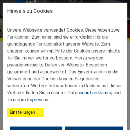
Direkt zur Hauptnavigation springen
Direkt zum Inhalt springen
Hinweis zu Cookies
Bildergalerien
Unsere Webseite verwendet Cookies. Diese haben zwei
Funktionen: Zum einen sind sie erforderlich für die
grundlegende Funktionalität unserer Website. Zum
Teilbezirke
Teilbezirk Laa an der Thaya
Galerie
anderen können wir mit Hilfe der Cookies unsere Inhalte
für Sie immer weiter verbessern. Hierzu werden
pseudonymisierte Daten von Website-Besuchern
Keine Alben gefunden.
gesammelt und ausgewertet. Das Einverständnis in die
Verwendung der Cookies können Sie jederzeit
widerrufen. Weitere Informationen zu Cookies auf dieser
Website finden Sie in unserer
Datenschutzerklärung
und
zu uns im
Impressum
.
Einstellungen