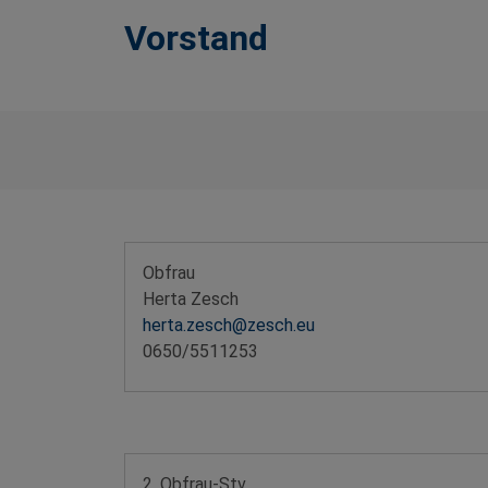
Vorstand
Obfrau
Herta Zesch
herta.zesch@zesch.eu
0650/5511253
2. Obfrau-Stv.