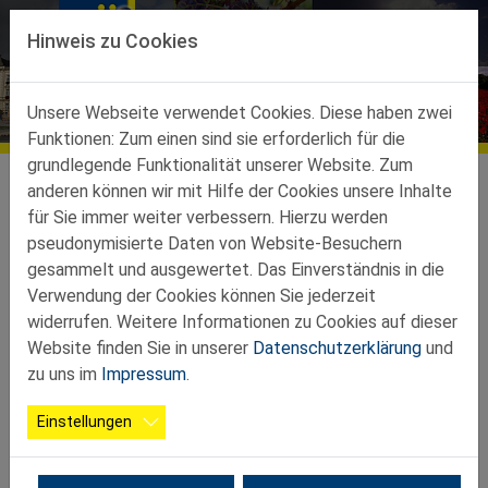
Direkt zur Hauptnavigation springen
Direkt zum Inhalt springen
Hinweis zu Cookies
Bildergalerien
Unsere Webseite verwendet Cookies. Diese haben zwei
Funktionen: Zum einen sind sie erforderlich für die
grundlegende Funktionalität unserer Website. Zum
Ortsgruppen
Ortsgruppen Teilbez. Wolkersdorf
Wolkersdorf
Galerie
anderen können wir mit Hilfe der Cookies unsere Inhalte
für Sie immer weiter verbessern. Hierzu werden
Frühlingsausflug 2026
pseudonymisierte Daten von Website-Besuchern
2 Fotos
gesammelt und ausgewertet. Das Einverständnis in die
Verwendung der Cookies können Sie jederzeit
widerrufen. Weitere Informationen zu Cookies auf dieser
Website finden Sie in unserer
Datenschutzerklärung
und
zu uns im
Impressum
.
Einstellungen