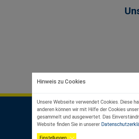
Un
Hinweis zu Cookies
Unsere Webseite verwendet Cookies. Diese habe
anderen können wir mit Hilfe der Cookies unse
Kontakt Landesgeschäftsstelle
gesammelt und ausgewertet. Das Einverständnis
Ferstlergasse 4/3, 3100 St. Pölten
Website finden Sie in unserer
Datenschutzerkl
Büroöffnungszeiten:
Mo-Do von 8:00 - 12:00 Uhr und von 13:00 - 16
Einstellungen