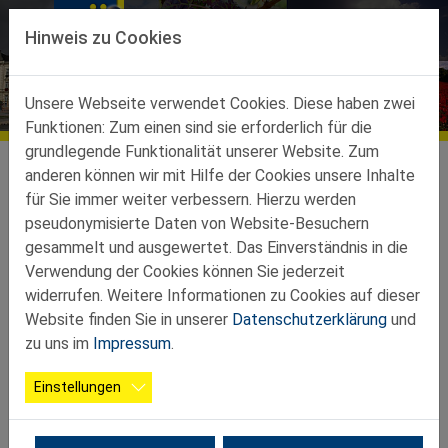
Direkt zur Hauptnavigation springen
Direkt zum Inhalt springen
Hinweis zu Cookies
OG Poysbrunn
Bildergalerien
Unsere Webseite verwendet Cookies. Diese haben zwei
Funktionen: Zum einen sind sie erforderlich für die
grundlegende Funktionalität unserer Website. Zum
Ortsgruppen
Ortsgruppen Teilbez. Poysdorf
Poysbrunn
Galerie
anderen können wir mit Hilfe der Cookies unsere Inhalte
für Sie immer weiter verbessern. Hierzu werden
pseudonymisierte Daten von Website-Besuchern
Keine Alben gefunden.
gesammelt und ausgewertet. Das Einverständnis in die
Verwendung der Cookies können Sie jederzeit
widerrufen. Weitere Informationen zu Cookies auf dieser
Website finden Sie in unserer
Datenschutzerklärung
und
zu uns im
Impressum
.
Einstellungen