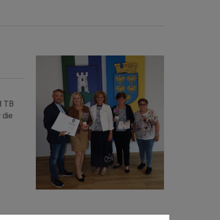
d TB
 die