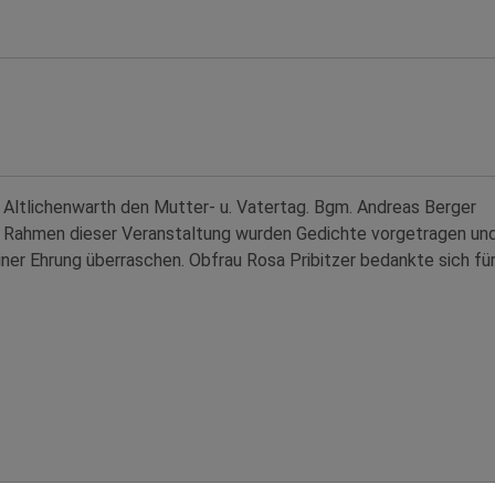
 Altlichenwarth den Mutter- u. Vatertag. Bgm. Andreas Berger
Im Rahmen dieser Veranstaltung wurden Gedichte vorgetragen un
er Ehrung überraschen. Obfrau Rosa Pribitzer bedankte sich für